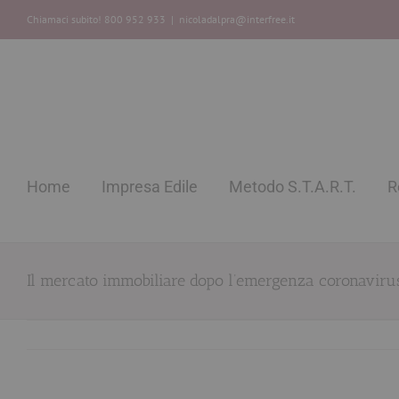
Chiamaci subito! 800 952 933
|
nicoladalpra@interfree.it
Home
Impresa Edile
Metodo S.T.A.R.T.
R
Il mercato immobiliare dopo l’emergenza coronavirus