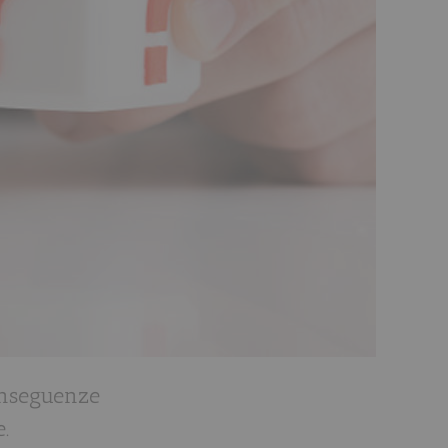
onseguenze
.