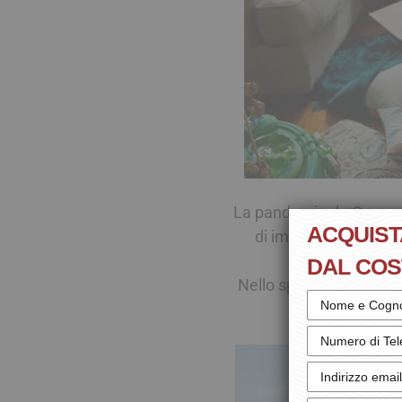
La pandemia da Coronav
ACQUIST
di immobili verso rea
DAL CO
Nello specifico il lago 
cui l’inte