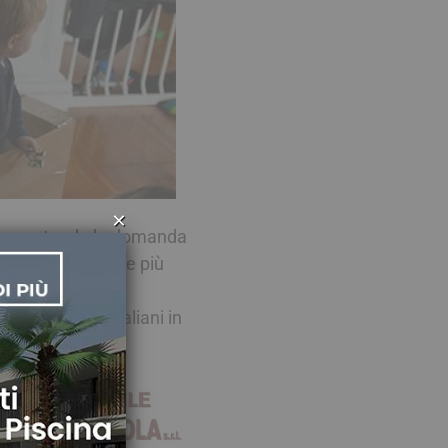
×
to, portando la domanda
teresse verso zone più
o dei luoghi italiani in
to elevati.