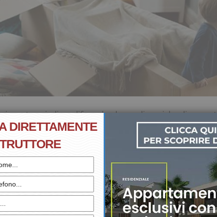
irus sta quindi modificando alcune dinamiche di merca
A DIRETTAMENTE
ltà diverse da quelle cittadine, e creando un notevole in
tranquille e con uno stile di vita nettamente migliore.
STRUTTORE
di Garda rispecchia perfettamente questi canoni e rimane un
resse e la richiesta di acquisto di immobili sono ancora mol