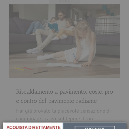
Riscaldamento a pavimento: costo, pro
e contro del pavimento radiante
Hai già provato la piacevole sensazione di
camminare scalzo sul tepore di un
×
pavimento riscaldato? Sei stato a [...]
ACQUISTA DIRETTAMENTE