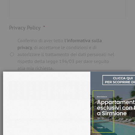
Privacy Policy
*
Confermo di aver letto
l'informativa sulla
privacy
, di accettarne le condizioni e di
autorizzare il trattamento dei dati personali nel
rispetto della legge 196/03 per dare seguito
alla mia richiesta.
ACQUISTA DIRETTAMENTE
DAL COSTRUTTORE
Email: