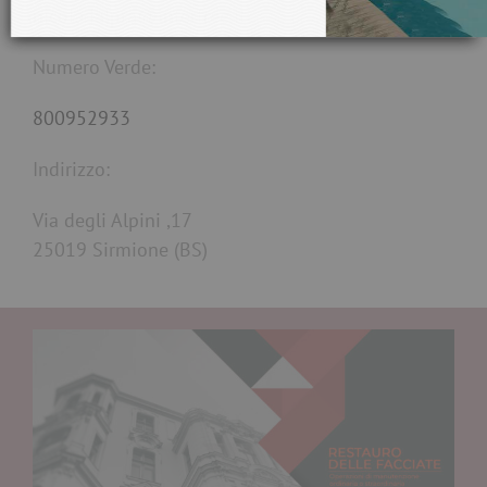
nicoladalpra@interfree.it
Numero Verde:
800952933
Indirizzo:
Via degli Alpini ,17
25019 Sirmione (BS)