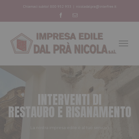
Chiamaci subito! 800 952 933
|
nicoladalpra@interfree.it
Facebook
Email
I
N
T
E
R
V
E
N
T
I
D
I
R
E
S
T
A
U
R
O
E
R
I
S
A
N
A
M
E
N
T
O
La nostra impresa edile è al tuo servizio