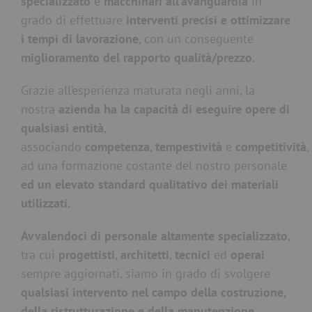
specializzato
e
macchinari all’avanguardia
in
grado di effettuare
interventi precisi e ottimizzare
i tempi di lavorazione
, con un conseguente
miglioramento del rapporto qualità/prezzo.
Grazie all’esperienza maturata negli anni, la
nostra
azienda ha la capacità di eseguire opere di
qualsiasi entità
,
associando
competenza
,
tempestività
e
competitività
,
ad una formazione costante del nostro personale
ed un elevato standard qualitativo dei materiali
utilizzati.
Avvalendoci di personale altamente specializzato
,
tra cui
progettisti
,
architetti
,
tecnici
ed
operai
sempre aggiornati, siamo in grado di svolgere
qualsiasi intervento nel campo della costruzione,
della ristrutturazione e della manutenzione