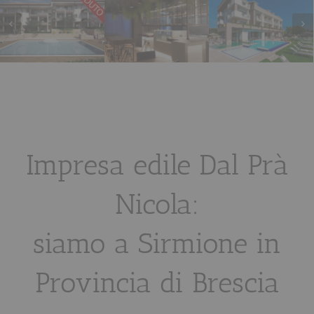
esclusive
Ristrutturazione
Costruzione
Vil
 San
di un
di una villa
Pis
detto di
appartamento
esclusiva
Pesch
gana
G
Ristrutturazioni
Nuove Costruzioni
Costruzioni
Nuove 
Impresa edile Dal Prà
Nicola:
siamo a Sirmione in
Provincia di Brescia