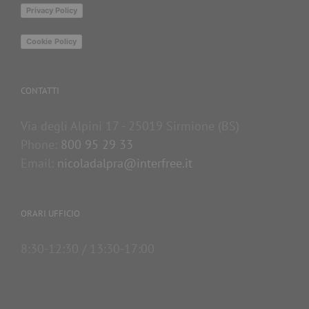
Privacy Policy
Cookie Policy
CONTATTI
Via degli Alpini 17 - 25019 Sirmione (BS)
Phone:
800 95 29 33
Email:
nicoladalpra@interfree.it
ORARI UFFICIO
8:30-12:30 / 13:30-17:00