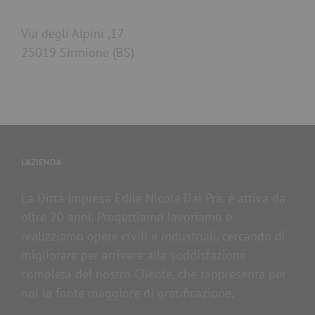
Via degli Alpini ,17
25019 Sirmione (BS)
L’AZIENDA
La Ditta Impresa Edile Nicola Dal Prà, è attiva da
oltre 20 anni. Progettiamo lavoriamo e
realizziamo opere civili e industriali, cercando di
migliorare per arrivare alla soddisfazione
completa del nostro Cliente, che rappresenta per
noi la fonte maggiore di gratificazione.