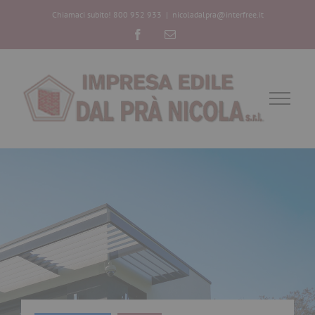
Chiamaci subito! 800 952 933
|
nicoladalpra@interfree.it
Facebook
Email