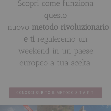
Scopri come funziona
questo
nuovo
metodo
rivoluzionario
e ti
regaleremo un
weekend in un paese
europeo a tua scelta.
CONOSCI SUBITO IL METODO S.T.A.R.T.
Reali