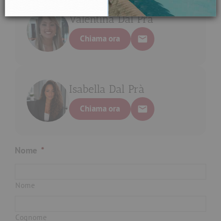
Invia il tuo messaggio
Valentina Dal Prà
Chiama ora
Isabella Dal Prà
Chiama ora
Nome
*
Nome
Cognome