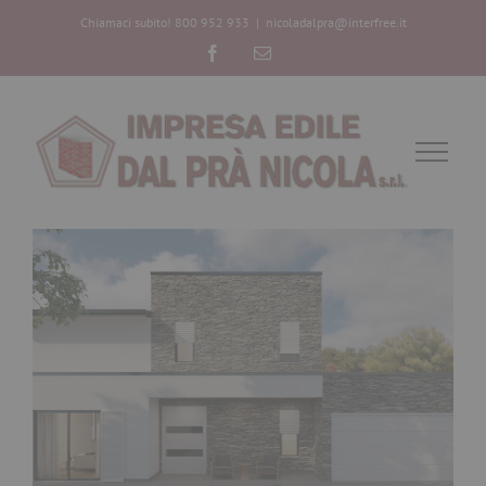
Chiamaci subito! 800 952 933
|
nicoladalpra@interfree.it
Facebook
Email