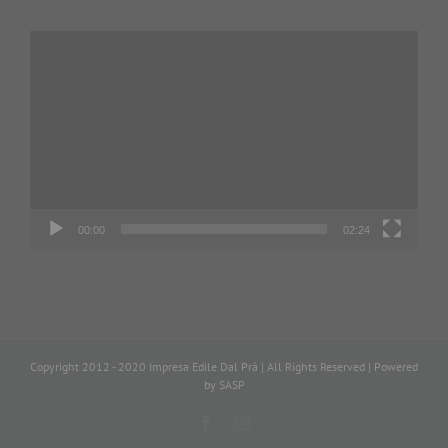
Video
Player
00:00
02:24
Copyright 2012 - 2020 Impresa Edile Dal Prà | All Rights Reserved | Powered
by
SASP
Facebook
Email