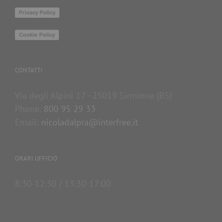
Privacy Policy
Cookie Policy
CONTATTI
Via degli Alpini 17 - 25019 Sirmione (BS)
Phone:
800 95 29 33
Email:
nicoladalpra@interfree.it
ORARI UFFICIO
8:30-12:30 / 13:30-17:00