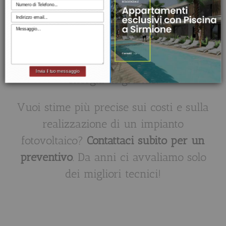
raggi solari saranno meno presenti o
potenti. Risultato? Puoi raggiungere
fino al 90% di autonomia energetica.
Quindi non aver paura di produrre
Invia il tuo messaggio
energia in grande!
Vuoi stime più precise sui costi e sulla
realizzazione di un impianto
fotovoltaico?
Contattaci subito per un
preventivo
. Da anni ci avvaliamo solo
dei migliori tecnici!