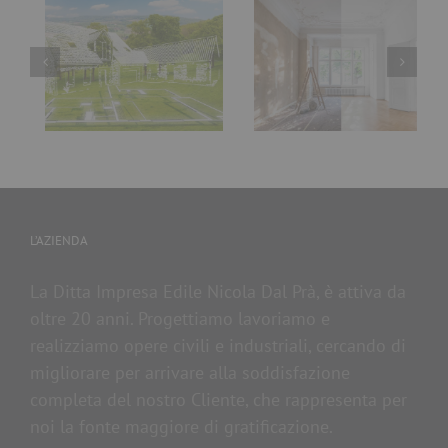
Riscaldamento a
Quanto tempo ci
pavimento:
vuole per
costo, pro e
ristrutturare
contro del
casa?
pavimento
radiante
L’AZIENDA
La Ditta Impresa Edile Nicola Dal Prà, è attiva da
oltre 20 anni. Progettiamo lavoriamo e
realizziamo opere civili e industriali, cercando di
migliorare per arrivare alla soddisfazione
completa del nostro Cliente, che rappresenta per
noi la fonte maggiore di gratificazione.