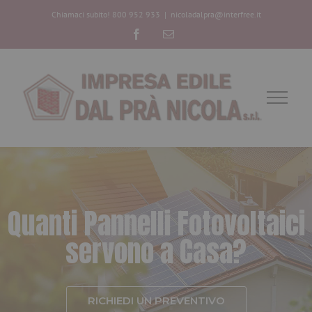
Chiamaci subito! 800 952 933
|
nicoladalpra@interfree.it
Facebook
Email
Q
u
a
n
t
i
P
a
n
n
e
l
l
i
F
o
t
o
v
o
l
t
a
i
c
i
s
e
r
v
o
n
o
a
C
a
s
a
?
RICHIEDI UN PREVENTIVO