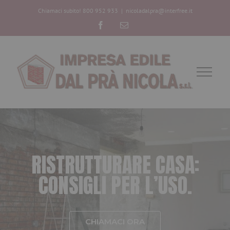
Chiamaci subito! 800 952 933
|
nicoladalpra@interfree.it
Facebook
Email
R
I
S
T
R
U
T
T
U
R
A
R
E
C
A
S
A
:
C
O
N
S
I
G
L
I
P
E
R
L
’
U
S
O
.
CHIAMACI ORA