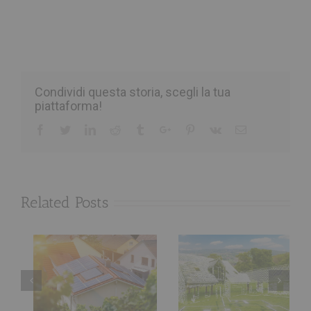
Condividi questa storia, scegli la tua
piattaforma!
Facebook
Twitter
Linkedin
Reddit
Tumblr
Google+
Pinterest
Vk
Email
Related Posts
Costruzioni
Quanto tempo ci
Sostenibili: il
vuole per
futuro è green
ristrutturare