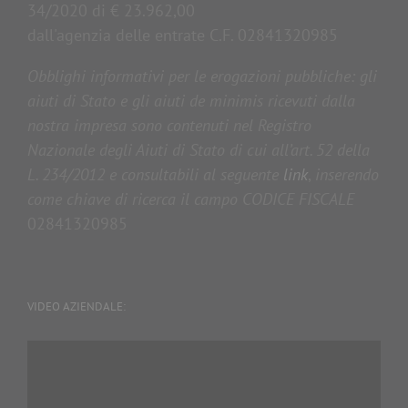
34/2020 di € 23.962,00
dall'agenzia delle entrate C.F. 02841320985
Obblighi informativi per le erogazioni pubbliche: gli
aiuti di Stato e gli aiuti de minimis ricevuti dalla
nostra impresa sono contenuti nel Registro
Nazionale degli Aiuti di Stato di cui all’art. 52 della
L. 234/2012 e consultabili al seguente
link
,
inserendo
come chiave di ricerca il campo CODICE FISCALE
02841320985
VIDEO AZIENDALE:
Video
Player