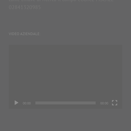
02841320985
VIDEO AZIENDALE:
Video
Player
00:00
00:00