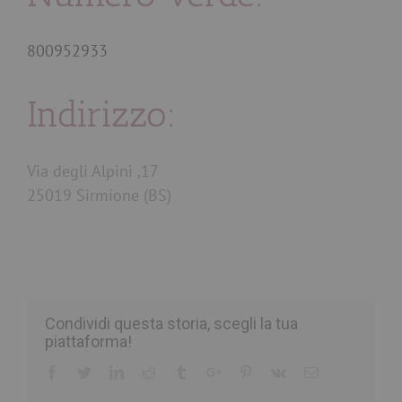
800952933
Indirizzo:
Via degli Alpini ,17
25019 Sirmione (BS)
Condividi questa storia, scegli la tua
piattaforma!
Facebook
Twitter
Linkedin
Reddit
Tumblr
Google+
Pinterest
Vk
Email