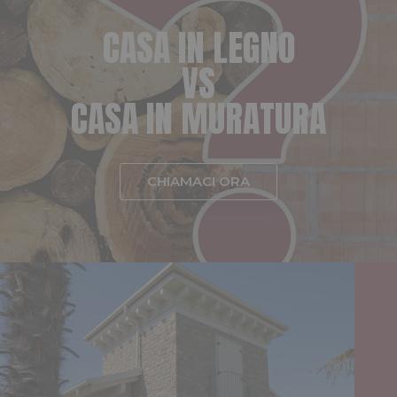
C
A
S
A
I
N
L
E
G
N
O
V
S
C
A
S
A
I
N
M
U
R
A
T
U
R
A
CHIAMACI ORA