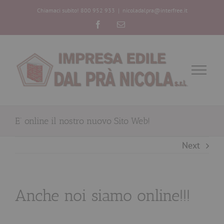
Chiamaci subito! 800 952 933
|
nicoladalpra@interfree.it
Facebook
Email
E’ online il nostro nuovo Sito Web!
Next
Anche noi siamo online!!!