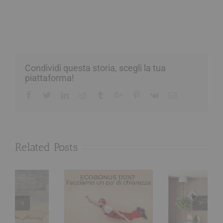
Condividi questa storia, scegli la tua
piattaforma!
Facebook
Twitter
Linkedin
Reddit
Tumblr
Google+
Pinterest
Vk
Email
Related Posts
:
Finiture di casa:
Ville in vendita
i
una storia infinita
lago di Garda
e