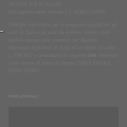
34/2020 di € 23.962,00
dall'agenzia delle entrate C.F. 02841320985
Obblighi informativi per le erogazioni pubbliche: gli
aiuti di Stato e gli aiuti de minimis ricevuti dalla
nostra impresa sono contenuti nel Registro
Nazionale degli Aiuti di Stato di cui all’art. 52 della
L. 234/2012 e consultabili al seguente
link
,
inserendo
come chiave di ricerca il campo CODICE FISCALE
02841320985
VIDEO AZIENDALE:
Video
Player