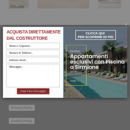
×
ACQUISTA DIRETTAMENTE
DAL COSTRUTTORE
L’AZIENDA
La Ditta Impresa Edile Nicola Dal Prà, è attiva da
oltre 20 anni. Progettiamo lavoriamo e
realizziamo opere civili e industriali, cercando di
migliorare per arrivare alla soddisfazione
completa del nostro Cliente, che rappresenta per
Invia il tuo messaggio
noi la fonte maggiore di gratificazione.
Privacy Policy
Cookie Policy