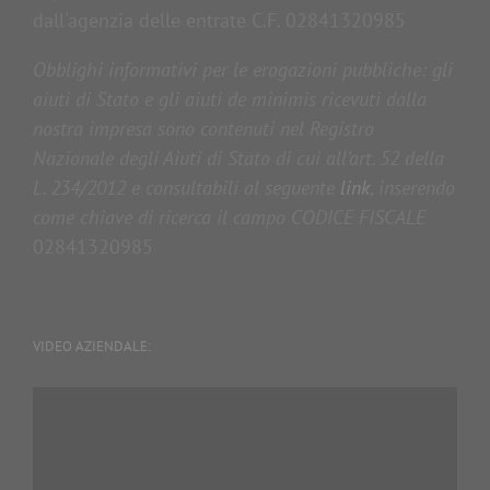
dall'agenzia delle entrate C.F. 02841320985
Obblighi informativi per le erogazioni pubbliche: gli
aiuti di Stato e gli aiuti de minimis ricevuti dalla
nostra impresa sono contenuti nel Registro
Nazionale degli Aiuti di Stato di cui all’art. 52 della
L. 234/2012 e consultabili al seguente
link
,
inserendo
come chiave di ricerca il campo CODICE FISCALE
02841320985
VIDEO AZIENDALE:
Video
Player