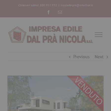
Chiamaci subito! 800 952 933
|
nicoladalpra@interfree.it
Facebook
Email
Previous
Next