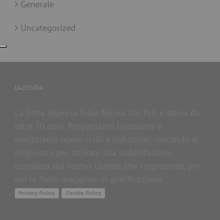
Generale
Uncategorized
L’AZIENDA
La Ditta Impresa Edile Nicola Dal Prà, è attiva da
oltre 20 anni. Progettiamo lavoriamo e
realizziamo opere civili e industriali, cercando di
migliorare per arrivare alla soddisfazione
completa del nostro Cliente, che rappresenta per
noi la fonte maggiore di gratificazione.
Privacy Policy
Cookie Policy