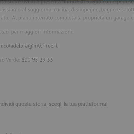
ta su tre livelli e presenta
finiture di pregio
come per esemp
 passiamo al soggiorno, cucina, disimpegno, bagno e salot
trato. Al piano interrato completa la proprietà un garage d
ttaci per maggiori informazioni:
nicoladalpra@interfree.it
o Verde:
800 95 29 33
dividi questa storia, scegli la tua piattaforma!