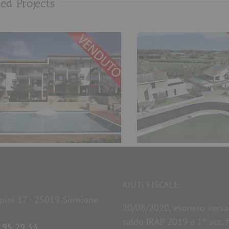
ted Projects
Appartamenti
Ville di prestigio a Lazise –
Prestigio i
Lago di Garda
Desenzano 
AIUTI FISCALI:
lpini 17 - 25019 Sirmione
20/08/2020, esonero vers
saldo IRAP 2019 e 1° acc. f
 95 29 33