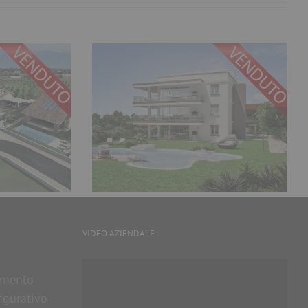
 e Attici di
Appartamenti in vendita –
n Vendita a
Valeggio sul Mincio
del Garda
VIDEO AZIENDALE:
Video
amento
Player
igurativo