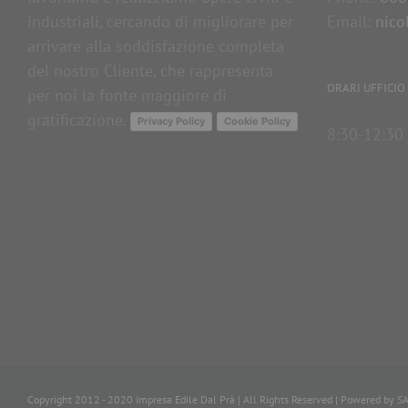
industriali, cercando di migliorare per
Email:
nico
arrivare alla soddisfazione completa
del nostro Cliente, che rappresenta
ORARI UFFICIO
per noi la fonte maggiore di
gratificazione.
Privacy Policy
Cookie Policy
8:30-12:30 
Copyright 2012 - 2020 Impresa Edile Dal Prà | All Rights Reserved | Powered by
S