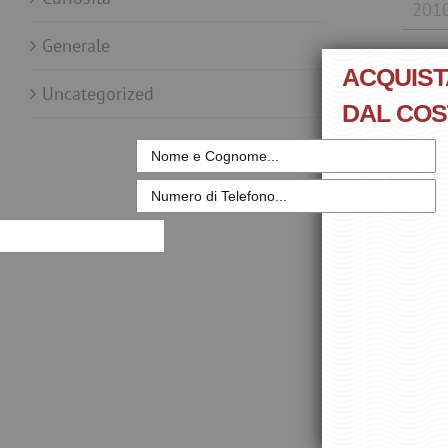
201
Generale
ACQUIST
Uncategorized
Villa
DAL CO
P
Vill
Vill
Invi
A
San