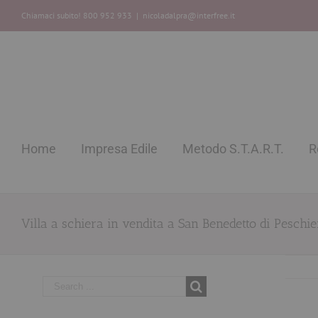
Chiamaci subito! 800 952 933
|
nicoladalpra@interfree.it
Home
Impresa Edile
Metodo S.T.A.R.T.
R
Villa a schiera in vendita a San Benedetto di Peschi