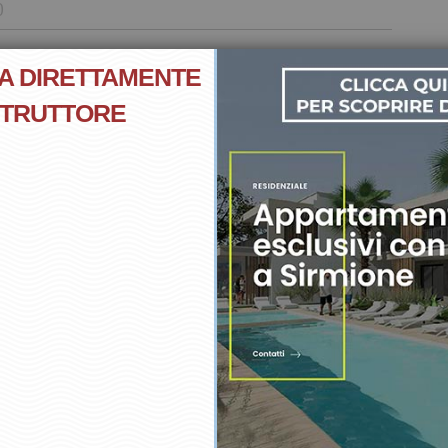
0
Tipologia
A DIRETTAMENTE
 a schiera
STRUTTORE
lanimetria:
. D37
a a schiera in vendita a San Benedetto di Pes
a il tuo messaggio
 Benedetto di Peschiera del Garda
proponiamo una presti