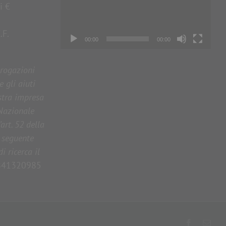
i €
.F.
00:00
00:00
erogazioni
e gli aiuti
stra impresa
 Nazionale
’art. 52 della
l seguente
 ricerca il
41320985
Facebook
Emai