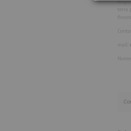
dispos
terra
fines
Conta
mail:
Numer
Con