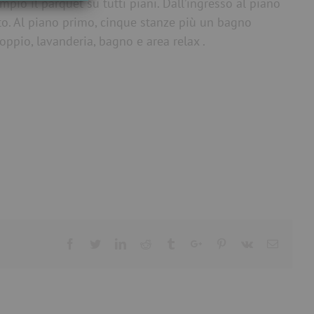
io il parquet su tutti piani. Dall’ingresso al piano
to. Al piano primo, cinque stanze più un bagno
oppio, lavanderia, bagno e area relax .
Facebook
Twitter
Linkedin
Reddit
Tumblr
Google+
Pinterest
Vk
Email