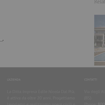
Rela
Appartamenti esclusivi con
piscina a Rovizza di Sirmione
L’AZIENDA
CONTATTI
La Ditta Impresa Edile Nicola Dal Prà,
Via degli A
è attiva da oltre 20 anni. Progettiamo
(BS)
lavoriamo e realizziamo opere civili e
Phone:
800