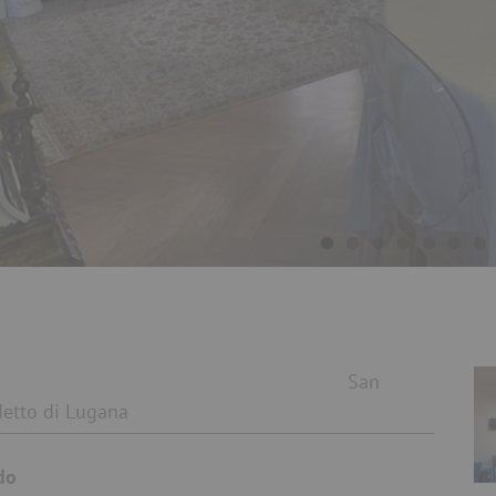
Dove
San
etto di Lugana
do