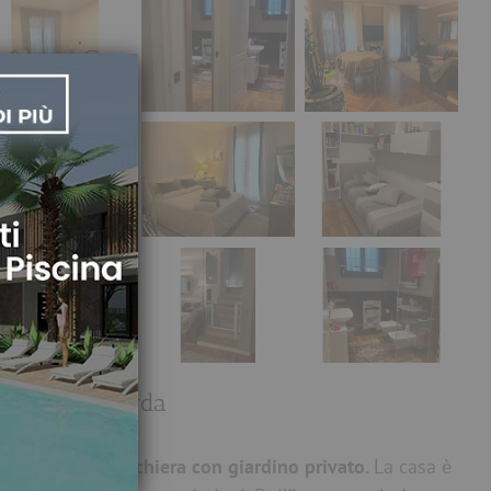
×
chiera del Garda
giosa
villetta a schiera con giardino privato.
La casa è