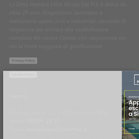
La Ditta Impresa Edile Nicola Dal Prà, è attiva da
oltre 20 anni. Progettiamo lavoriamo e
realizziamo opere civili e industriali, cercando di
migliorare per arrivare alla soddisfazione
completa del nostro Cliente, che rappresenta per
noi la fonte maggiore di gratificazione.
Privacy Policy
Cookie Policy
CONTATTI
Via degli Alpini 17 - 25019 Sirmione (BS)
Phone:
800 95 29 33
Email:
nicoladalpra@interfree.it