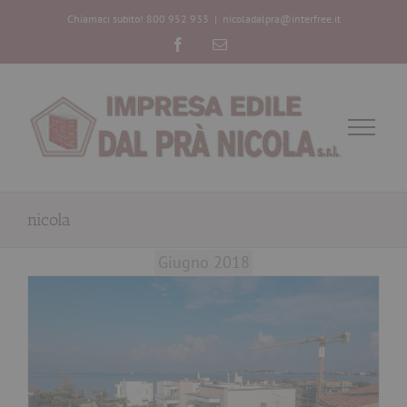
Chiamaci subito! 800 952 933
|
nicoladalpra@interfree.it
Facebook
Email
nicola
Giugno 2018