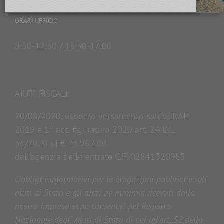
ORARI UFFICIO
8:30-12:30 / 13:30-17:00
AIUTI FISCALI:
20/08/2020, esonero versamento saldo IRAP
2019 e 1° acc. figurativo 2020 art. 24 D.L
34/2020 di € 23.962,00
dall'agenzia delle entrate C.F. 02841320985
Obblighi informativi per le erogazioni pubbliche: gli
aiuti di Stato e gli aiuti de minimis ricevuti dalla
nostra impresa sono contenuti nel Registro
Nazionale degli Aiuti di Stato di cui all’art. 52 della