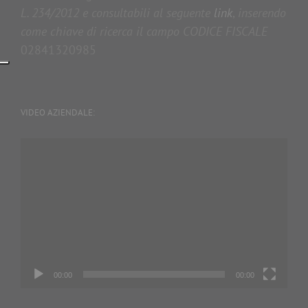
L. 234/2012 e consultabili al seguente
link
,
inserendo
come chiave di ricerca il campo CODICE FISCALE
02841320985
VIDEO AZIENDALE:
Video
Player
00:00
00:00